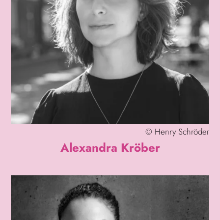
©
Henry Schröder
Alexandra Kröber