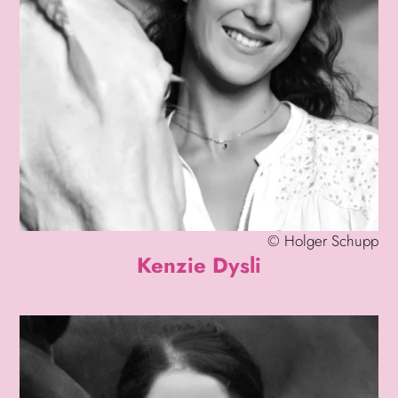
©
Holger Schupp
Kenzie Dysli