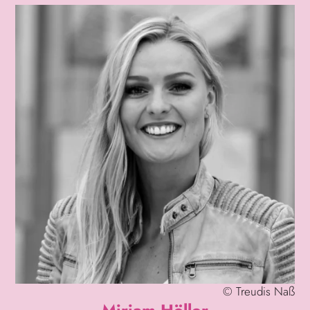
©
Treudis Naß